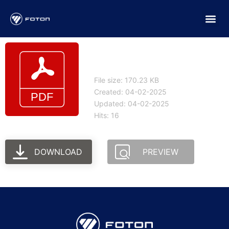
Periodos de garantia
Esp Old
File size: 170.23 KB
Created: 04-02-2025
Updated: 04-02-2025
Hits: 16
DOWNLOAD
PREVIEW