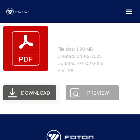
Manual del carrocero
para FOTON EV esp
File size: 1.90 MB
Created: 04-02-2025
Updated: 04-02-2025
Hits: 36
DOWNLOAD
PREVIEW