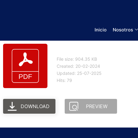
Inicio
Nosotros
Ficha comercial eView
File size: 904.35 KB
Created: 20-02-2024
Updated: 25-07-2025
Hits: 79
DOWNLOAD
PREVIEW