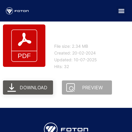
Ficha comercial
eAuman D 18T corto
File size: 2.34 MB
Created: 20-02-2024
Updated: 10-07-2025
Hits: 32
DOWNLOAD
PREVIEW