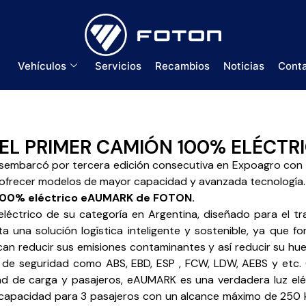
Vehículos
Servicios
Recambios
Noticias
Cont
EL PRIMER CAMIÓN 100% ELÉCTR
mbarcó por tercera edición consecutiva en Expoagro con do
a ofrecer modelos de mayor capacidad y avanzada tecnología.
o 100% eléctrico eAUMARK de FOTON.
ctrico de su categoría en Argentina, diseñado para el tr
a una solución logística inteligente y sostenible, ya que 
can reducir sus emisiones contaminantes y así reducir su hue
s de seguridad como ABS, EBD, ESP , FCW, LDW, AEBS y etc
d de carga y pasajeros, eAUMARK es una verdadera luz eléc
 capacidad para 3 pasajeros con un alcance máximo de 250 